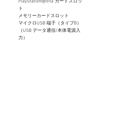
PlayStationⓇVita カードスロッ
ト
メモリーカードスロット
マイクロUSB 端子（タイプB）
（USB データ通信/本体電源入
力）
ヘッドホン/マイク端子（ステレ
オミニジャック）（音声入出力
[ステレオ出力/モノラル入力]）
内蔵メモリーカード
約1GB
電源
内蔵リチウムイオンバッテリー
（ユーザー交換不可）
外部AC アダプター（Battery
Charging Spec 1.1 準拠 Dedicated
Charger）
バッテリー継続時間
ゲームプレイ時： 約4-6 時間、