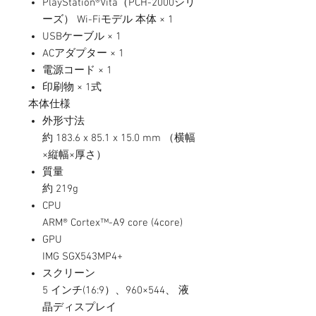
PlayStation®Vita（PCH-2000シリ
ーズ） Wi-Fiモデル 本体 × 1
USBケーブル × 1
ACアダプター × 1
電源コード × 1
印刷物 × 1式
本体仕様
外形寸法
約 183.6 x 85.1 x 15.0 mm （横幅
×縦幅×厚さ）
質量
約 219g
CPU
ARM® Cortex™-A9 core (4core)
GPU
IMG SGX543MP4+
スクリーン
5 インチ(16:9）、960×544、 液
晶ディスプレイ