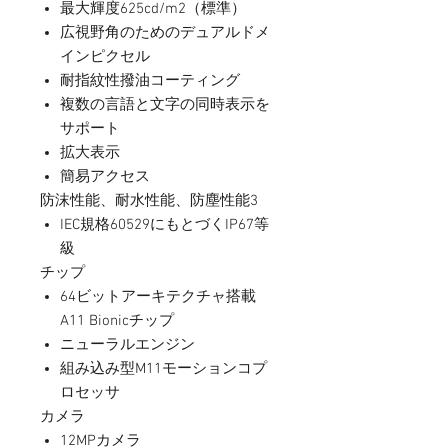
最大輝度625cd/m2（標準）
広視野角のためのデュアルドメ
インピクセル
耐指紋性撥油コーティング
複数の言語と文字の同時表示を
サポート
拡大表示
簡易アクセス
防沫性能、耐水性能、防塵性能3
IEC規格60529にもとづくIP67等
級
チップ
64ビットアーキテクチャ搭載
A11 Bionicチップ
ニューラルエンジン
組み込み型M11モーションコプ
ロセッサ
カメラ
12MPカメラ