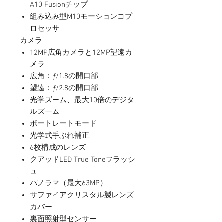
A10 Fusionチップ
組み込み型M10モーションコプ
ロセッサ
カメラ
12MP広角カメラと12MP望遠カ
メラ
広角：ƒ/1.8の開口部
望遠：ƒ/2.8の開口部
光学ズーム、最大10倍のデジタ
ルズーム
ポートレートモード
光学式手ぶれ補正
6枚構成のレンズ
クアッドLED True Toneフラッシ
ュ
パノラマ（最大63MP）
サファイアクリスタル製レンズ
カバー
裏面照射型センサー