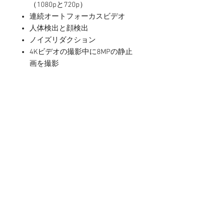
（1080pと720p）
連続オートフォーカスビデオ
人体検出と顔検出
ノイズリダクション
4Kビデオの撮影中に8MPの静止
画を撮影
再生ズーム
ビデオへのジオタグ添付
ビデオ撮影フォーマット：
HEVC、H.264
FaceTime HDカメラ
7MPカメラ
1080p HDビデオ撮影
Retina Flash
ƒ/2.2の開口部
写真とLive Photosの広色域キャ
プチャ
自動HDR
裏面照射型センサー