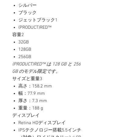
シルバー
ブラック
ジェットブラック1
(PRODUCT)RED™
容量2
32GB
128GB
256GB
(PRODUCT)RED™ は 128 GB と 256
GB のモデル限定です。
サイズと重量3
高さ：158.2 mm
幅：77.9 mm
厚さ：7.3 mm
重量：188 g
ディスプレイ
Retina HDディスプレイ
IPSテクノロジー搭載5.5インチ