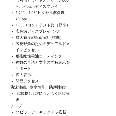
（対角）ワイドスクリーンLCD
Multi‑Touchディスプレイ
1,920 x 1,080ピクセル解像度、
401ppi
1,300:1コントラスト比（標準）
広色域ディスプレイ（P3）
最大輝度625cd/m2（標準）
広視野角のためのデュアルドメ
インピクセル
耐指紋性撥油コーティング
複数の言語と文字の同時表示を
サポート
拡大表示
簡易アクセス
防沫性能、耐水性能、防塵性能4
IEC規格60529にもとづくIP67等
級
チップ
64ビットアーキテクチャ搭載