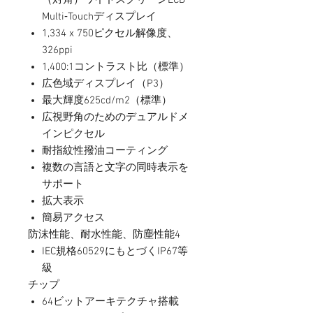
（対角）ワイドスクリーンLCD
Multi‑Touchディスプレイ
1,334 x 750ピクセル解像度、
326ppi
1,400:1コントラスト比（標準）
広色域ディスプレイ（P3）
最大輝度625cd/m2（標準）
広視野角のためのデュアルドメ
インピクセル
耐指紋性撥油コーティング
複数の言語と文字の同時表示を
サポート
拡大表示
簡易アクセス
防沫性能、耐水性能、防塵性能4
IEC規格60529にもとづくIP67等
級
チップ
64ビットアーキテクチャ搭載