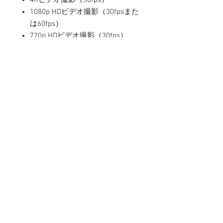
4Kビデオ撮影（30fps）
1080p HDビデオ撮影（30fpsまた
は60fps）
720p HDビデオ撮影（30fps）
ビデオの光学式手ぶれ補正
光学ズーム、6倍デジタルズーム
（iPhone 7 Plusのみ）
クアッドLED True Toneフラッシ
ュ
1080p（120fps）および
720p（240fps）スローモーショ
ンビデオに対応
手ぶれ補正機能を使ったタイム
ラプスビデオ
映画レベルのビデオ手ぶれ補正
（1080pと720p）
連続オートフォーカスビデオ
人体検出と顔検出
ノイズリダクション