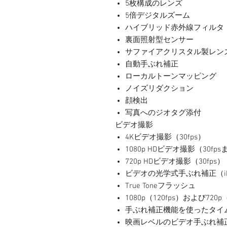
5枚構成のレンズ
5倍デジタルズーム
ハイブリッド赤外線フィルタ
裏面照射型センサー
サファイアクリスタル製レン
自動手ぶれ補正
ローカルトーンマッピング
ノイズリダクション
顔検出
写真へのジオタグ添付
ビデオ撮影
4Kビデオ撮影（30fps）
1080p HDビデオ撮影（30fps
720p HDビデオ撮影（30fps）
ビデオの光学式手ぶれ補正（iPho
True Toneフラッシュ
1080p（120fps）および7
手ぶれ補正機能を使ったタイ
映画レベルのビデオ手ぶれ補正（