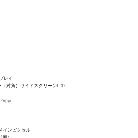
ィスプレイ
ンチ（対角）ワイドスクリーンLCD
6ppi
）
メインピクセル
前面）