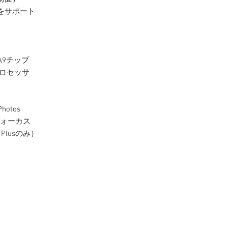
をサポート
A9チップ
プロセッサ
otos
トフォーカス
 Plusのみ）