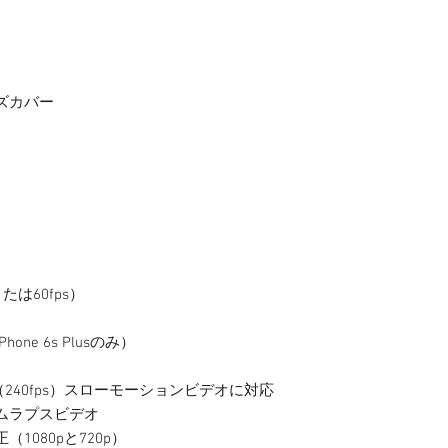
ズカバー
または60fps）
ne 6s Plusのみ）
20p（240fps）スローモーションビデオに対応
ムラプスビデオ
1080pと720p）