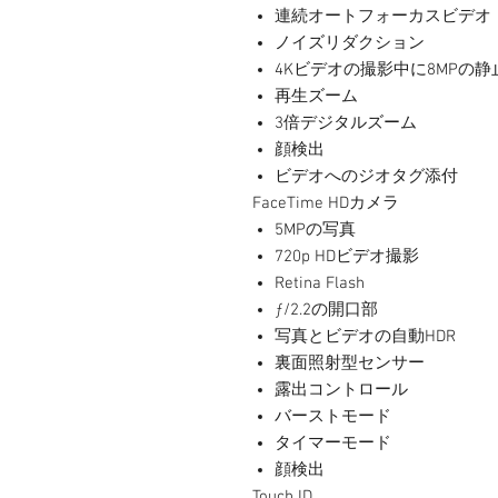
連続オートフォーカスビデオ
ノイズリダクション
4Kビデオの撮影中に8MPの
再生ズーム
3倍デジタルズーム
顔検出
ビデオへのジオタグ添付
FaceTime HDカメラ
5MPの写真
720p HDビデオ撮影
Retina Flash
ƒ/2.2の開口部
写真とビデオの自動HDR
裏面照射型センサー
露出コントロール
バーストモード
タイマーモード
顔検出
Touch ID