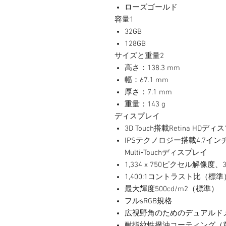
ローズゴールド
容量1
32GB
128GB
サイズと重量2
高さ：138.3 mm
幅：67.1 mm
厚さ：7.1 mm
重量：143 g
ディスプレイ
3D Touch搭載Retina HDデ
IPSテクノロジー搭載4.7イ
Multi‑Touchディスプレイ
1,334 x 750ピクセル解像度、32
1,400:1コントラスト比（標準
最大輝度500cd/m2（標準）
フルsRGB規格
広視野角のためのデュアルド
耐指紋性撥油コーティング（