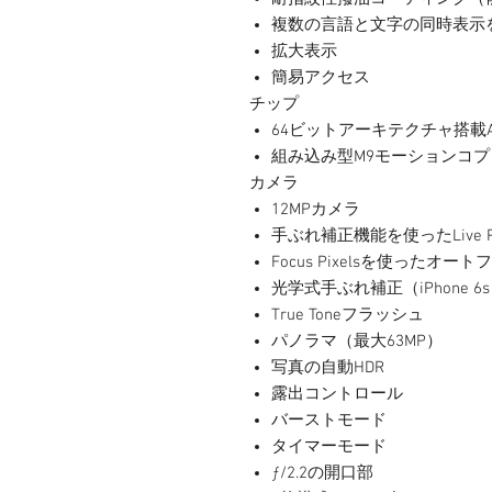
複数の言語と文字の同時表示
拡大表示
簡易アクセス
チップ
64ビットアーキテクチャ搭載
組み込み型M9モーションコ
カメラ
12MPカメラ
手ぶれ補正機能を使ったLive Ph
Focus Pixelsを使ったオー
光学式手ぶれ補正（iPhone 6s
True Toneフラッシュ
パノラマ（最大63MP）
写真の自動HDR
露出コントロール
バーストモード
タイマーモード
ƒ/2.2の開口部