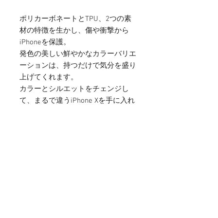
ポリカーボネートとTPU、2つの素
材の特徴を生かし、傷や衝撃から
iPhoneを保護。
発色の美しい鮮やかなカラーバリエ
ーションは、持つだけで気分を盛り
上げてくれます。
カラーとシルエットをチェンジし
て、まるで違うiPhone Xを手に入れ
たような新鮮さを感じてください。
Mobile&Accessories
〒105-0013
​東京都港区浜松町1-2-15-2F
mobileascinfo@gmail.com