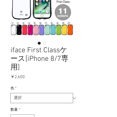
iface First Classケ
ース[iPhone 8/7専
用]
価
￥2,600
格
色
*
数量
*